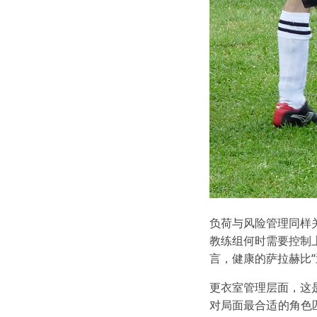
负荷与风险管理同样
教练组何时需要控制
言，健康的萨拉赫比“
更衣室管理层面，这
对局面最合适的角色