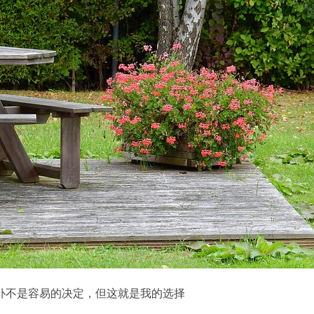
补不是容易的决定，但这就是我的选择