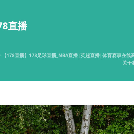
78直播
播-【178直播】178足球直播_NBA直播|英超直播|体育赛事在线
关于