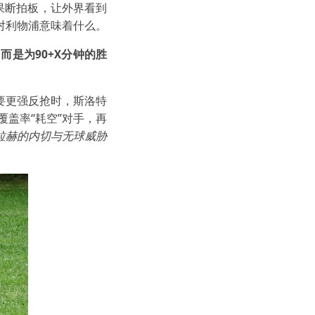
果断拍板，让外界看到
对利物浦意味着什么。
是为90+X分钟的胜
要更强反抢时，斯洛特
盖率“耗空”对手，再
拉赫的内切与无球威胁