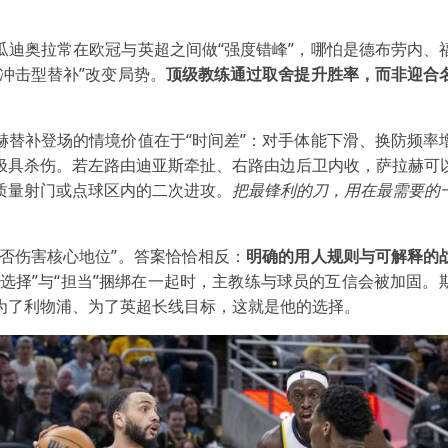
。
瓜迪奥拉常在欧冠与英超之间做“强度错峰”，哪怕是德布劳内、
冲击型替补”改变局势。
顶级教练通过取舍提升胜率，而非迎合
。
赫替补登场的情境价值在于“时间差”：对手体能下滑、换防频率
极具杀伤。若左路由迪亚斯牵扯、右路由边后卫内收，萨拉赫可
质量射门或点球区内的二次进攻。
把最锋利的刀，用在最需要的
是否伤害核心地位”。答案恰恰相反：
明确的用人规则与可解释的
“选择”与“担当”捆绑在一起时，主教练与球员的互信会被加固。
为了利物浦、为了英超长线目标，这就是他的选择。