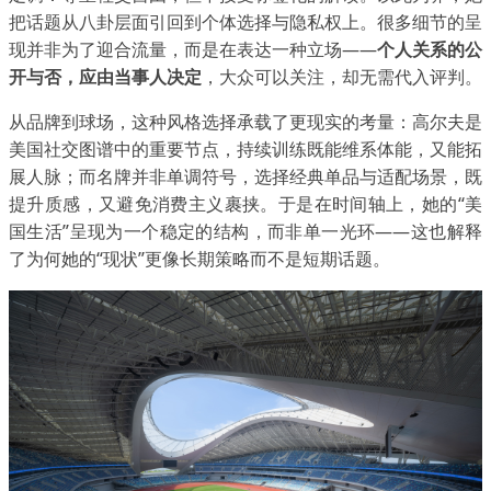
把话题从八卦层面引回到个体选择与隐私权上。很多细节的呈
现并非为了迎合流量，而是在表达一种立场——
个人关系的公
开与否，应由当事人决定
，大众可以关注，却无需代入评判。
从品牌到球场，这种风格选择承载了更现实的考量：高尔夫是
美国社交图谱中的重要节点，持续训练既能维系体能，又能拓
展人脉；而名牌并非单调符号，选择经典单品与适配场景，既
提升质感，又避免消费主义裹挟。于是在时间轴上，她的“美
国生活”呈现为一个稳定的结构，而非单一光环——这也解释
了为何她的“现状”更像长期策略而不是短期话题。