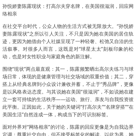
孙悦娇妻陈露现状：打高尔夫穿名牌，在美国很滋润，回应网
络相亲
在社交平台时代，公众人物的生活方式被无限放大。“孙悦娇
妻陈露现状”之所以引人关注，不只是因为她在美国的居住轨
迹，更因为她借由个人社媒呈现了一种轻奢、松弛又自洽的生
活叙事。对很多人而言，这既是对“球星太太”刻板印象的松
动，也是对女性职业与家庭角色的新注解。
围绕“现状”两点最直观：其一，陈露频繁晒出高尔夫练习与球
场日常，体现的是健康管理与社交场域的双重价值；其二，穿
搭上从经典名牌到小众设计兼收并蓄，不止于“秀品牌”，更像
是以风格表达态度。与其说她在美国“很滋润”，不如说她在建
立一套可持续的生活秩序——运动、旅行、亲友与自我投资彼
此平衡。正因如此，关于她的关键词“打高尔夫”“名牌穿搭”“在
美国生活”自然连成一体，构成当下的可识别标签。
面对外界对“网络相亲”的讨论，陈露的回应更像是为自我边界
定调：尊重社交自由，但不接受标签化的解读。以此为界，她