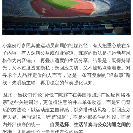
小案例可参照其他运动员家属的社媒路径：有人把重心放在亲
子内容，有人深耕公益或创业赛道。陈露的做法是把运动与风
格作为内容锚点，再叠加适度的生活分享。结果是：既保持曝
光，又不过度透支隐私；既回应关切，又不被热点牵着走。对
寻求个人品牌定位的人而言，这是一条可复制的“轻叙事”路
线：先明确主轴，再用稳定的节奏强化认知。
因此，当我们讨论“孙悦”“陈露”“在美国很滋润”“回应网络相
亲”这些关键词时，更值得注意的并非单条动态，而是它们背
后的方法论：以运动建立自律感，以穿搭传达风格，以回应划
定边界。换句话说，所谓“滋润”，不是外部条件的堆砌，而是
内外部秩序的统一——
自我选择、生活节奏与公众沟通之间的
平衡
，才是她现阶段最具代表性的标签。