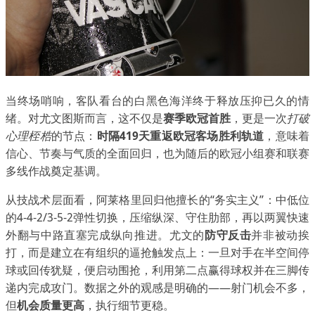
当终场哨响，客队看台的白黑色海洋终于释放压抑已久的情
绪。对尤文图斯而言，这不仅是
赛季欧冠首胜
，更是一次
打破
心理桎梏
的节点：
时隔419天重返欧冠客场胜利轨道
，意味着
信心、节奏与气质的全面回归，也为随后的欧冠小组赛和联赛
多线作战奠定基调。
从技战术层面看，阿莱格里回归他擅长的“务实主义”：中低位
的4-4-2/3-5-2弹性切换，压缩纵深、守住肋部，再以两翼快速
外翻与中路直塞完成纵向推进。尤文的
防守反击
并非被动挨
打，而是建立在有组织的逼抢触发点上：一旦对手在半空间停
球或回传犹疑，便启动围抢，利用第二点赢得球权并在三脚传
递内完成攻门。数据之外的观感是明确的——射门机会不多，
但
机会质量更高
，执行细节更稳。