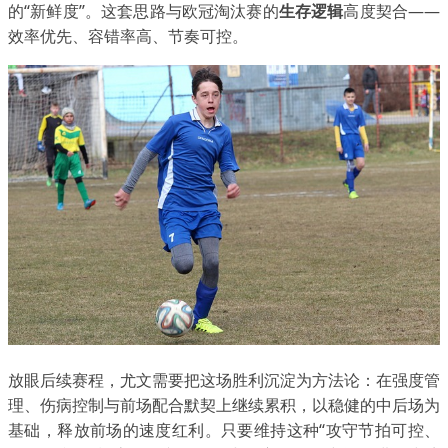
的“新鲜度”。这套思路与欧冠淘汰赛的
生存逻辑
高度契合——
效率优先、容错率高、节奏可控。
放眼后续赛程，尤文需要把这场胜利沉淀为方法论：在强度管
理、伤病控制与前场配合默契上继续累积，以稳健的中后场为
基础，释放前场的速度红利。只要维持这种“攻守节拍可控、