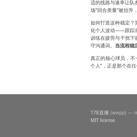
适的线路与速率让队
场“回合质量”被抬
如何打造这种稳定？
化个人波动——跟踪
训练在疲劳与干扰下
守沟通词。
当流程稳
真正的核心球员，不
个人”，正是那个在
178直播
(wwpp) — ma
MIT license
.