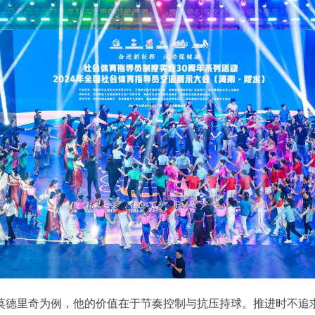
莫德里奇为例，他的价值在于节奏控制与抗压持球。推进时不追