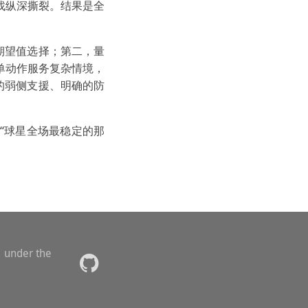
找纵深撕裂。结果是全
期望值选择；第二，量
单动作服务复杂情境，
的弱侧支援、明确的防
“球星全场最稳定的那
 under the