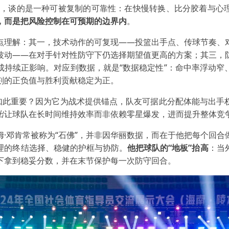
”，谈的是一种可被复制的可靠性：在快慢转换、比分胶着与心
，而是把风险控制在可预期的边界内
。
点理解：其一，技术动作的可复现——投篮出手点、传球节奏、
波动——在对手针对性防守下仍选择期望值更高的方案；其三，
成持续正影响。对应到数据，就是“数据稳定性”：命中率浮动窄
刻的正负值与胜利贡献稳定为正。
”如此重要？因为它为战术提供锚点，队友可据此分配体能与出手
出
让球队在长时间维持效率而非依赖零星爆发，进而提升整体竞
姆·邓肯常被称为“石佛”，并非因华丽数据，而在于他把每个回合
理的终结选择、稳健的护框与协防。
他把球队的“地板”抬高
：当
下拿到稳妥分数，并在末节保护每一次防守回合。