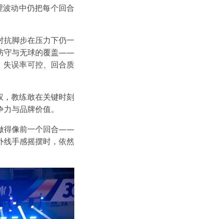
理波动中仍把每个回合
对抗脚步在压力下仍一
防守与无球的覆盖——
、失误率可控、回合质
权，教练敢在关键时刻
争力与品牌价值。
做得像前一个回合——
外线手感摇摆时，依然