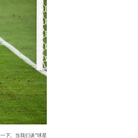
每一下
。当我们谈“球星