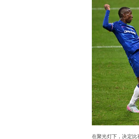
在聚光灯下，决定比