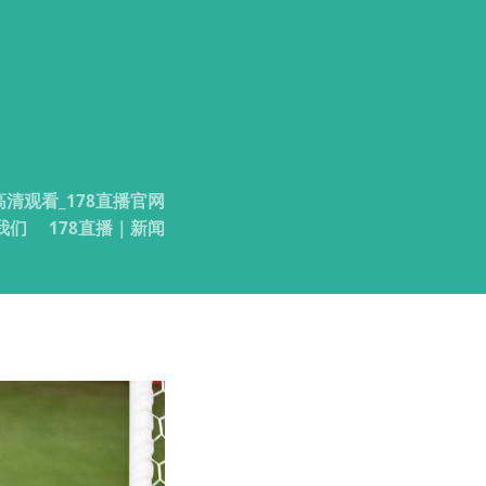
高清观看_178直播官网
我们
178直播｜新闻