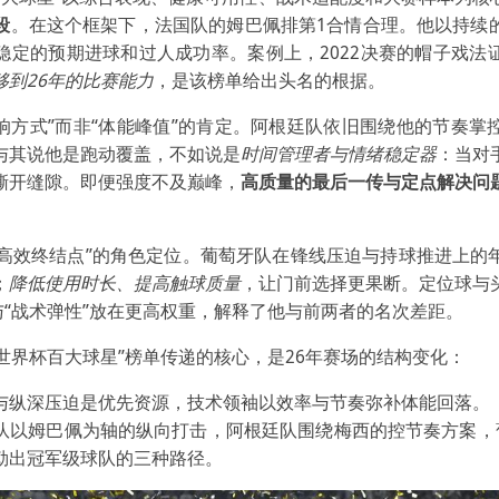
段
。在这个框架下，法国队的姆巴佩排第1合情合理。他以持续
稳定的预期进球和过人成功率。案例上，2022决赛的帽子戏法
移到26年的比赛能力
，是该榜单给出头名的根据。
影响方式”而非“体能峰值”的肯定。阿根廷队依旧围绕他的节奏掌
与其说他是跑动覆盖，不如说是
时间管理者与情绪稳定器
：当对
撕开缝隙。即便强度不及巅峰，
高质量的最后一传与定点解决问
近“高效终结点”的角色定位。葡萄牙队在锋线压迫与持球推进上的
；
降低使用时长、提高触球质量
，让门前选择更果断。定位球与
与“战术弹性”放在更高权重，解释了他与前两者的名次差距。
“世界杯百大球星”榜单传递的核心，是26年赛场的结构变化：
与纵深压迫是优先资源，技术领袖以效率与节奏弥补体能回落。
队以姆巴佩为轴的纵向打击，阿根廷队围绕梅西的控节奏方案，
勒出冠军级球队的三种路径。