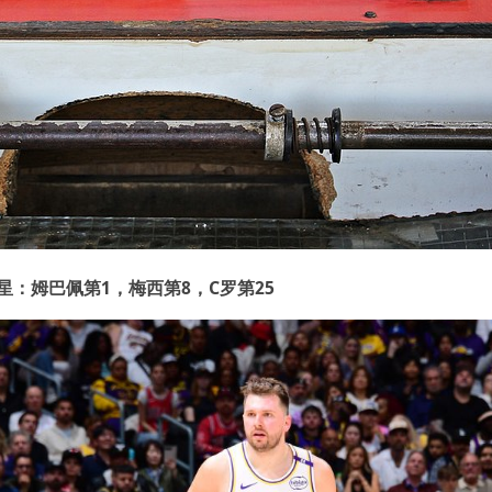
球星：姆巴佩第1，梅西第8，C罗第25