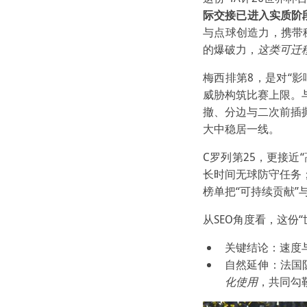
际交接已进入实质阶
与点球创造力，携带
的爆破力，
这类可迁
梅西排第8，是对“
威胁构筑比赛上限。
撤、分边与二次前插
大中稳居一线。
C罗列第25，更接
长时间无球防守任务
榜单把“可持续贡献”
从SEO角度看，这份
关键结论：速度
自然延伸：法国
化使用
，共同勾