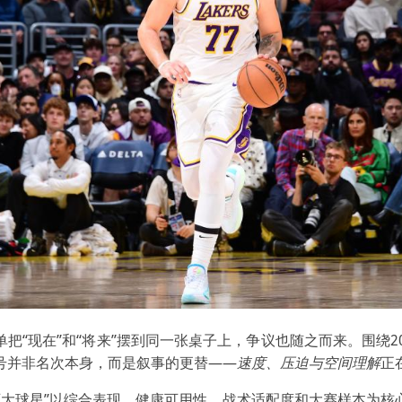
把“现在”和“将来”摆到同一张桌子上，争议也随之而来。围绕2
号并非名次本身，而是叙事的更替——
速度、压迫与空间理解
正
杯百大球星”以综合表现、健康可用性、战术适配度和大赛样本为