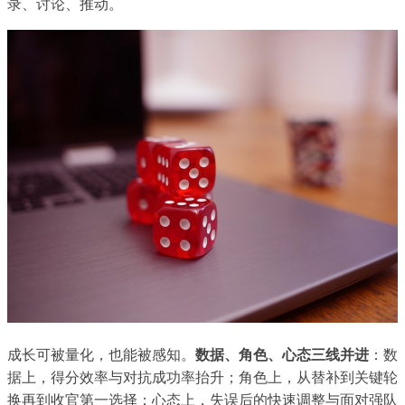
录、讨论、推动。
成长可被量化，也能被感知。
数据、角色、心态三线并进
：数
据上，得分效率与对抗成功率抬升；角色上，从替补到关键轮
换再到收官第一选择；心态上，失误后的快速调整与面对强队